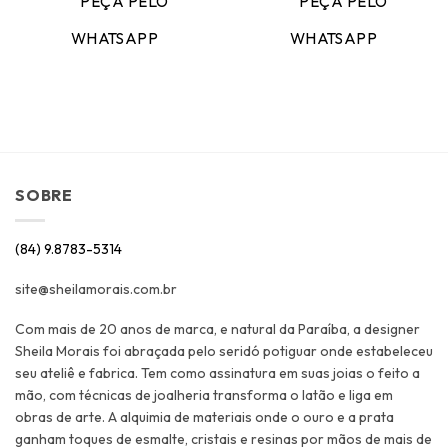
PEÇA PELO
PEÇA PELO
WHATSAPP
WHATSAPP
SOBRE
(84) 9.8783-5314
site@sheilamorais.com.br
Com mais de 20 anos de marca, e natural da Paraíba, a designer
Sheila Morais foi abraçada pelo seridó potiguar onde estabeleceu
seu ateliê e fabrica. Tem como assinatura em suas joias o feito a
mão, com técnicas de joalheria transforma o latão e liga em
obras de arte. A alquimia de materiais onde o ouro e a prata
ganham toques de esmalte, cristais e resinas por mãos de mais de