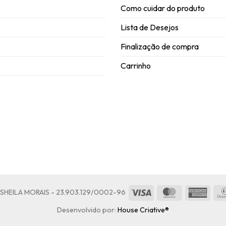
Como cuidar do produto
Lista de Desejos
Finalização de compra
Carrinho
Visa
MasterCard
Amer
HEILA MORAIS - 23.903.129/0002-96
Expre
Desenvolvido por:
House Criative®