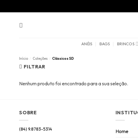
Skip
to
content
ANÉIS
BAGS
BRINCOS
Início
/
Coleções
/
Clássicos SD
FILTRAR
Nenhum produto foi encontrado para a sua seleção.
SOBRE
INSTIT
(84) 9.8783-5314
Home