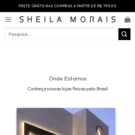
Skip
FRETE GRÁTIS NAS COMPRAS A PARTIR DE R$ 799,00
to
content
Pesquisar
por:
Onde Estamos
Conheça nossas lojas físicas pelo Brasil