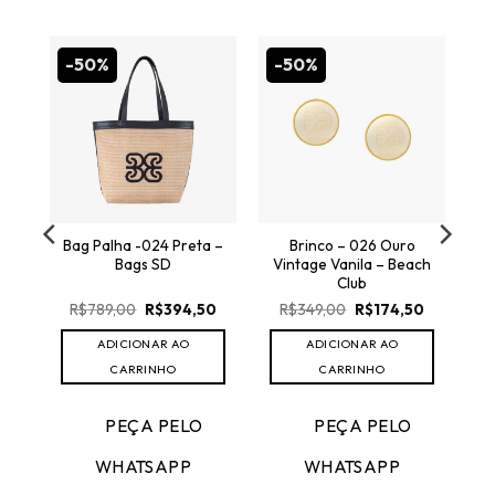
-50%
-50%
O
0
preço
atual
é:
.
R$116,70.
Bag Palha -024 Preta –
Brinco – 026 Ouro
Bags SD
Vintage Vanila – Beach
Club
O
O
O
O
R$
789,00
R$
394,50
R$
349,00
R$
174,50
preço
preço
preço
preço
original
atual
original
atual
ADICIONAR AO
ADICIONAR AO
era:
é:
era:
é:
R$789,00.
R$394,50.
R$349,00.
R$174,50.
CARRINHO
CARRINHO
PEÇA PELO
PEÇA PELO
WHATSAPP
WHATSAPP