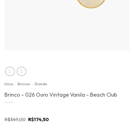
Início
/
Brincos
/
Grande
Brinco – 026 Ouro Vintage Vanila – Beach Club
O
O
R$
349,00
R$
174,50
preço
preço
original
atual
era:
é: