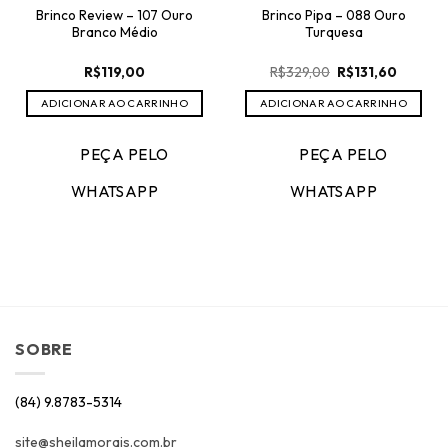
Brinco Review – 107 Ouro
Brinco Pipa – 088 Ouro
Branco Médio
Turquesa
O
O
R$
119,00
R$
329,00
R$
131,60
preço
preço
original
atual
ADICIONAR AO CARRINHO
ADICIONAR AO CARRINHO
era:
é:
R$329,00.
R$131,60
PEÇA PELO
PEÇA PELO
WHATSAPP
WHATSAPP
SOBRE
(84) 9.8783-5314
site@sheilamorais.com.br