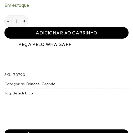
R$349,00.
R$174,50.
Em estoque
Brinco - 026 Ouro Vintage Vanila - Beach Club quantidade
ADICIONAR AO CARRINHO
PEÇA PELO WHATSAPP
SKU:
70790
Categorias:
Brincos
,
Grande
Tag:
Beach Club