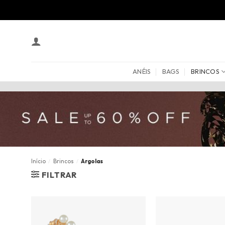
Skip
to
content
ANÉIS
BAGS
BRINCOS
Início
/
Brincos
/
Argolas
FILTRAR