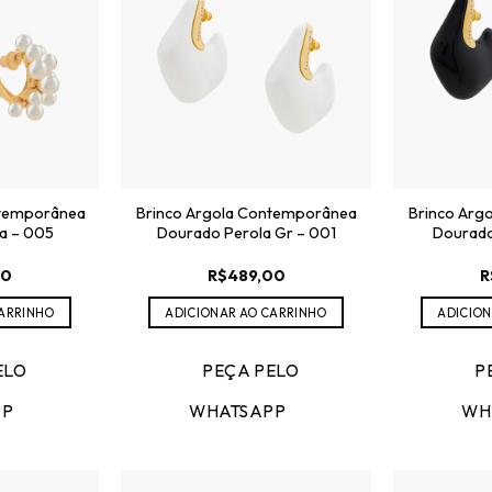
ntemporânea
Brinco Argola Contemporânea
Brinco Arg
a – 005
Dourado Perola Gr – 001
Dourado
00
R$
489,00
R
CARRINHO
ADICIONAR AO CARRINHO
ADICION
ELO
PEÇA PELO
P
PP
WHATSAPP
WH