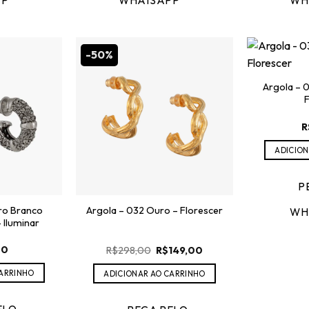
PP
WHATSAPP
WH
-50%
Argola – 
F
R
ADICION
P
ro Branco
Argola – 032 Ouro – Florescer
WH
 Iluminar
O
O
00
R$
298,00
R$
149,00
preço
preço
original
atual
CARRINHO
ADICIONAR AO CARRINHO
era:
é:
R$298,00.
R$149,00.