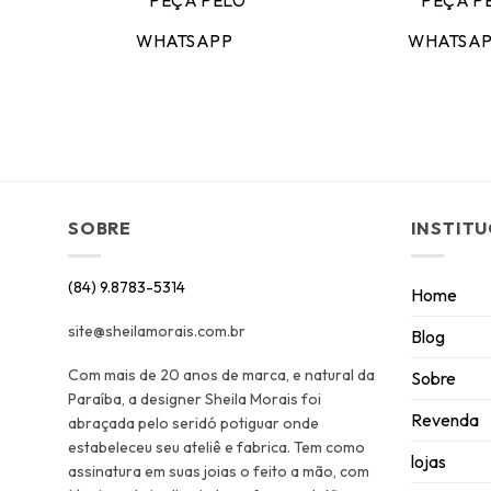
PEÇA PELO
PEÇA P
WHATSAPP
WHATSA
SOBRE
INSTIT
(84) 9.8783-5314
Home
site@sheilamorais.com.br
Blog
Com mais de 20 anos de marca, e natural da
Sobre
Paraíba, a designer Sheila Morais foi
Revenda
abraçada pelo seridó potiguar onde
estabeleceu seu ateliê e fabrica. Tem como
lojas
assinatura em suas joias o feito a mão, com