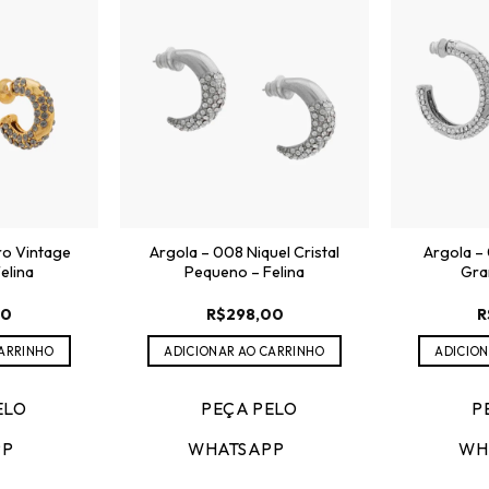
ro Vintage
Argola – 008 Niquel Cristal
Argola –
elina
Pequeno – Felina
Gra
00
R$
298,00
R
CARRINHO
ADICIONAR AO CARRINHO
ADICION
ELO
PEÇA PELO
P
PP
WHATSAPP
WH