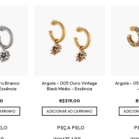
ro Branco
Argola – 005 Ouro Vintage
Argola – 05
 Essência
Black Médio – Essência
–
00
R$
319,00
R
CARRINHO
ADICIONAR AO CARRINHO
ADICION
ELO
PEÇA PELO
P