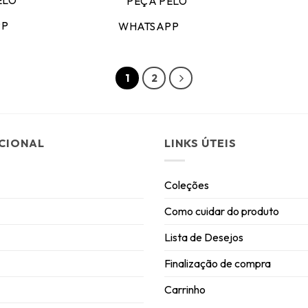
ELO
PEÇA PELO
PP
WHATSAPP
1
2
UCIONAL
LINKS ÚTEIS
Coleções
Como cuidar do produto
Lista de Desejos
Finalização de compra
Carrinho