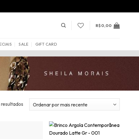
R$
0,00
ECIAIS
SALE
GIFT CARD
Classificado
 resultados
por
mais
recente