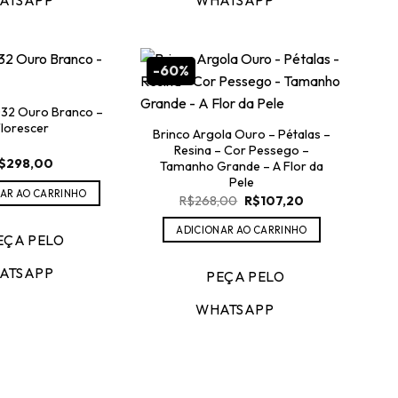
ATSAPP
WHATSAPP
-60%
032 Ouro Branco –
lorescer
Brinco Argola Ouro – Pétalas –
Resina – Cor Pessego –
$
298,00
Tamanho Grande – A Flor da
Pele
AR AO CARRINHO
O
O
R$
268,00
R$
107,20
preço
preço
original
atual
ADICIONAR AO CARRINHO
era:
é:
EÇA PELO
R$268,00.
R$107,20.
ATSAPP
PEÇA PELO
WHATSAPP