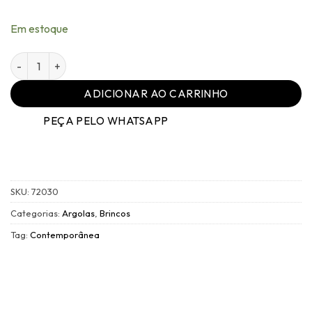
Em estoque
Brinco Argola Contemporânea Dourado Latte Gr - 001 quan
ADICIONAR AO CARRINHO
PEÇA PELO WHATSAPP
SKU:
72030
Categorias:
Argolas
,
Brincos
Tag:
Contemporânea