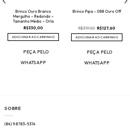
Brinco Ouro Branco
Brinco Pipa – 088 Ouro Off
Mergulho – Redondo –
Tamanho Médio – Orla
O
O
R$
330,00
R$
319,00
R$
127,60
preço
preço
original
atual
ADICIONAR AO CARRINHO
ADICIONAR AO CARRINHO
era:
é:
R$319,00.
R$127,6
PEÇA PELO
PEÇA PELO
WHATSAPP
WHATSAPP
SOBRE
(84) 9.8783-5314