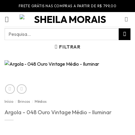
Skip
FRETE GRÁTIS NAS COMPRAS A PARTIR DE R$ 799,00
to
content
Pesquisar
por:
FILTRAR
Início
/
Brincos
/
Médios
Argola – 048 Ouro Vintage Médio – Iluminar