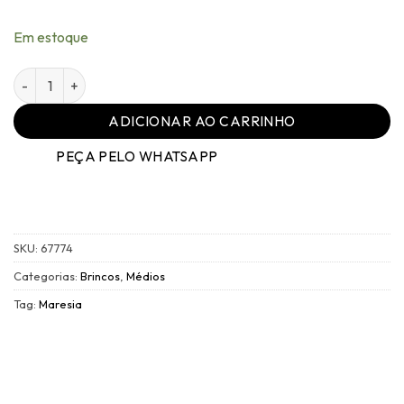
original
atual
era:
é:
R$270,00.
R$108,00.
Em estoque
Brinco Ouro Branco Vintage - Cristais Black - Tamanho Médi
ADICIONAR AO CARRINHO
PEÇA PELO WHATSAPP
SKU:
67774
Categorias:
Brincos
,
Médios
Tag:
Maresia