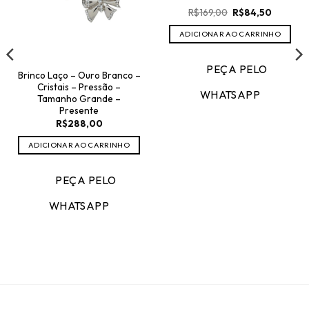
O
O
R$
169,00
R$
84,50
preço
preço
original
atual
ADICIONAR AO CARRINHO
era:
é:
R$169,00.
R$84,50.
PEÇA PELO
Brinco Laço – Ouro Branco –
Cristais – Pressão –
WHATSAPP
Tamanho Grande –
Presente
R$
288,00
ADICIONAR AO CARRINHO
PEÇA PELO
WHATSAPP