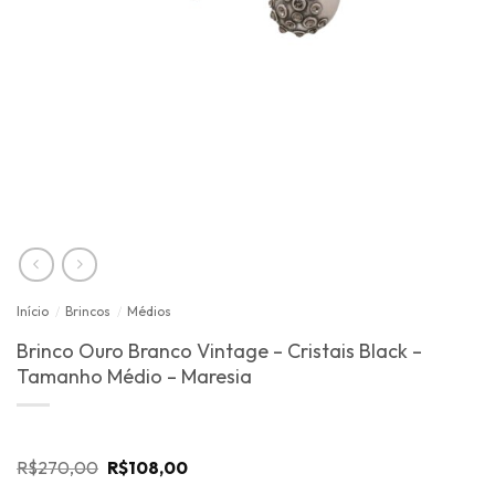
Início
/
Brincos
/
Médios
Brinco Ouro Branco Vintage – Cristais Black –
Tamanho Médio – Maresia
O
O
R$
270,00
R$
108,00
preço
preço