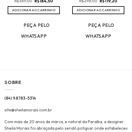
O
O
O
O
R$
369,00
R$
184,50
R$
298,00
R$
119,20
preço
preço
preço
preço
original
atual
original
atual
ADICIONAR AO CARRINHO
ADICIONAR AO CARRINHO
era:
é:
era:
é:
R$369,00.
R$184,50.
R$298,00.
R$119,20
PEÇA PELO
PEÇA PELO
WHATSAPP
WHATSAPP
SOBRE
(84) 9.8783-5314
site@sheilamorais.com.br
Com mais de 20 anos de marca, e natural da Paraíba, a designer
Sheila Morais foi abraçada pelo seridó potiguar onde estabeleceu