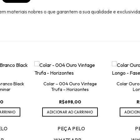
 materiais nobres o que garantem a sua qualidade e exclusivid
Branco Black
Colar – 004 Ouro Vintage
Colar Ouro
minar
Trufa – Horizontes
Lon
00
R$
698,00
R
CARRINHO
ADICIONAR AO CARRINHO
ADICION
ELO
PEÇA PELO
P