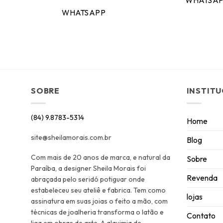
WHATSA
WHATSAPP
SOBRE
INSTIT
(84) 9.8783-5314
Home
site@sheilamorais.com.br
Blog
Com mais de 20 anos de marca, e natural da
Sobre
Paraíba, a designer Sheila Morais foi
Revenda
abraçada pelo seridó potiguar onde
estabeleceu seu ateliê e fabrica. Tem como
lojas
assinatura em suas joias o feito a mão, com
técnicas de joalheria transforma o latão e
Contato