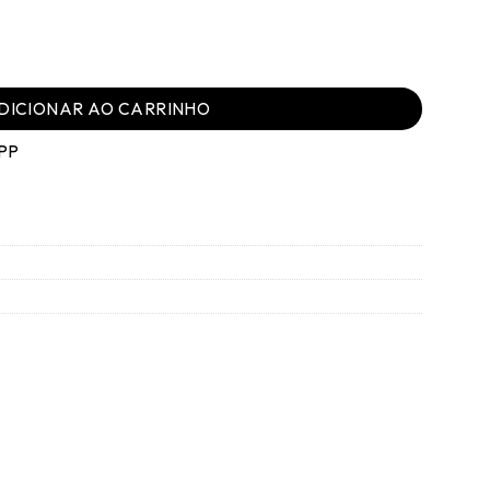
ho Pequeno - Fases quantidade
DICIONAR AO CARRINHO
PP