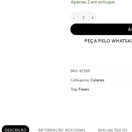
Apenas 2 em estoque
Colar Ouro - Colors - Taman
A
PEÇA PELO WHATSA
SKU:
67253
Categoria:
Colares
Tag:
Fases
DESCRIÇÃO
INFORMAÇÃO ADICIONAL
AVALIAÇÕES (0)