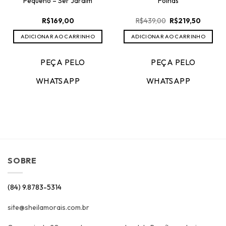
Pequeno – Ser Jardim
Folhas
O
O
R$
169,00
R$
439,00
R$
219,50
preço
preço
original
atual
ADICIONAR AO CARRINHO
ADICIONAR AO CARRINHO
era:
é:
R$439,00.
R$219,5
PEÇA PELO
PEÇA PELO
WHATSAPP
WHATSAPP
SOBRE
(84) 9.8783-5314
site@sheilamorais.com.br