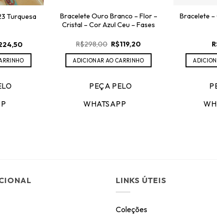
Bracelete Ouro Branco – Flor –
Bracelete –
23 Turquesa
Cristal – Cor Azul Ceu – Fases
O
O
O
R$
298,00
R$
119,20
R
224,50
preço
preço
eço
preço
original
atual
ginal
atual
ADICIONAR AO CARRINHO
ADICION
CARRINHO
era:
é:
:
é:
R$298,00.
R$119,20.
449,00.
R$224,50.
PEÇA PELO
P
ELO
WHATSAPP
WH
PP
UCIONAL
LINKS ÚTEIS
Coleções