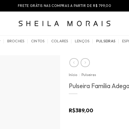
FRETE GRÁTIS NAS COMPRAS A PARTIR DE R$ 799,00
BROCHES
CINTOS
COLARES
LENÇOS
PULSEIRAS
ESP
Início
/
Pulseiras
Pulseira Família Adega
R$
389,00