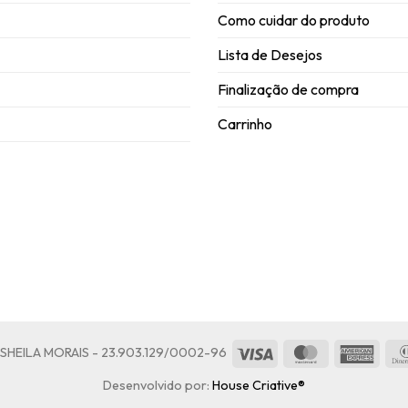
Como cuidar do produto
Lista de Desejos
Finalização de compra
Carrinho
Visa
MasterCard
Amer
HEILA MORAIS - 23.903.129/0002-96
Expre
Desenvolvido por:
House Criative®