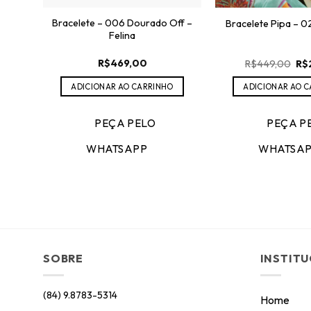
Bracelete – 006 Dourado Off –
Bracelete Pipa – 0
Felina
O
R$
469,00
R$
449,00
R$
pr
ori
ADICIONAR AO CARRINHO
ADICIONAR AO 
era
R$
PEÇA PELO
PEÇA P
WHATSAPP
WHATSA
SOBRE
INSTIT
(84) 9.8783-5314
Home