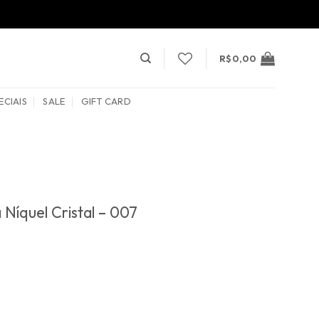
R$
0,00
ECIAIS
SALE
GIFT CARD
 Níquel Cristal – 007