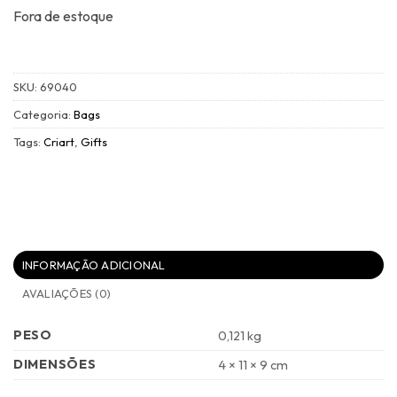
Fora de estoque
SKU:
69040
Categoria:
Bags
Tags:
Criart
,
Gifts
INFORMAÇÃO ADICIONAL
AVALIAÇÕES (0)
PESO
0,121 kg
DIMENSÕES
4 × 11 × 9 cm