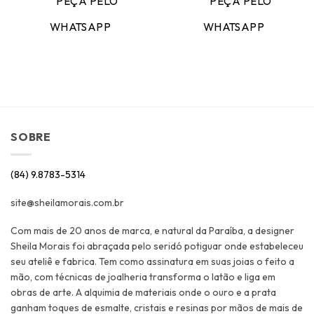
PEÇA PELO
PEÇA PELO
WHATSAPP
WHATSAPP
SOBRE
(84) 9.8783-5314
site@sheilamorais.com.br
Com mais de 20 anos de marca, e natural da Paraíba, a designer
Sheila Morais foi abraçada pelo seridó potiguar onde estabeleceu
seu ateliê e fabrica. Tem como assinatura em suas joias o feito a
mão, com técnicas de joalheria transforma o latão e liga em
obras de arte. A alquimia de materiais onde o ouro e a prata
ganham toques de esmalte, cristais e resinas por mãos de mais de