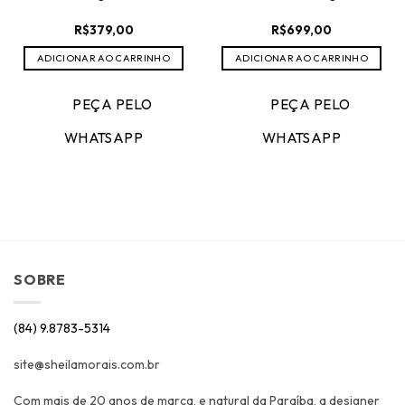
R$
379,00
R$
699,00
ADICIONAR AO CARRINHO
ADICIONAR AO CARRINHO
,50.
PEÇA PELO
PEÇA PELO
WHATSAPP
WHATSAPP
SOBRE
(84) 9.8783-5314
site@sheilamorais.com.br
Com mais de 20 anos de marca, e natural da Paraíba, a designer