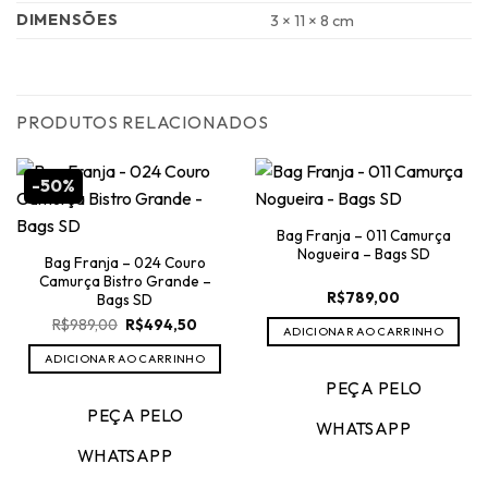
DIMENSÕES
3 × 11 × 8 cm
PRODUTOS RELACIONADOS
-50%
Bag Franja – 011 Camurça
Nogueira – Bags SD
Bag Franja – 024 Couro
Camurça Bistro Grande –
R$
789,00
Bags SD
O
O
R$
989,00
R$
494,50
ADICIONAR AO CARRINHO
preço
preço
original
atual
ADICIONAR AO CARRINHO
era:
é:
R$989,00.
R$494,50.
PEÇA PELO
PEÇA PELO
WHATSAPP
WHATSAPP