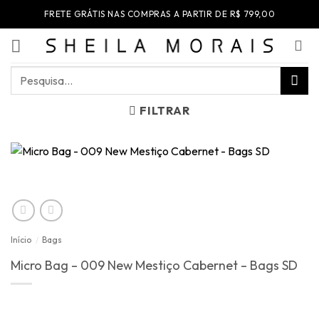
Skip
FRETE GRÁTIS NAS COMPRAS A PARTIR DE R$ 799,00
to
content
Pesquisar
por:
FILTRAR
Início
/
Bags
Micro Bag – 009 New Mestiço Cabernet – Bags SD