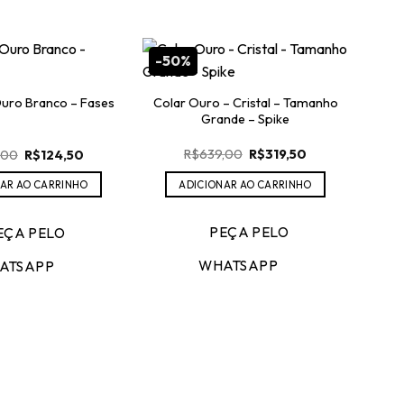
-50%
Colar Ouro – Cristal – Tamanho
uro Branco – Fases
Grande – Spike
O
O
O
O
R$
639,00
R$
319,50
,00
R$
124,50
preço
preço
preço
preço
original
atual
original
atual
ADICIONAR AO CARRINHO
AR AO CARRINHO
era:
é:
era:
é:
R$639,00.
R$319,50.
R$249,00.
R$124,50.
PEÇA PELO
EÇA PELO
Cho
WHATSAPP
ATSAPP