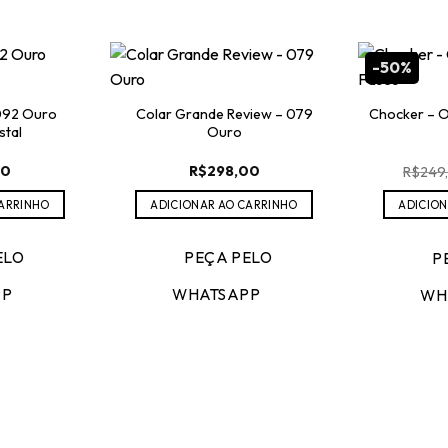
-50%
 092 Ouro
Colar Grande Review – 079
Chocker – O
stal
Ouro
00
R$
298,00
R$
249
CARRINHO
ADICIONAR AO CARRINHO
ADICION
ELO
PEÇA PELO
P
PP
WHATSAPP
WH