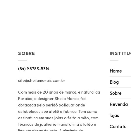
SOBRE
INSTIT
(84) 9.8783-5314
Home
site@sheilamorais.com.br
Blog
Com mais de 20 anos de marca, e natural da
Sobre
Paraíba, a designer Sheila Morais foi
Revenda
abraçada pelo seridó potiguar onde
estabeleceu seu ateliê e fabrica. Tem como
lojas
assinatura em suas joias o feito a mão, com
técnicas de joalheria transforma o latão e
Contato
liga em obras de arte. A alquimia de