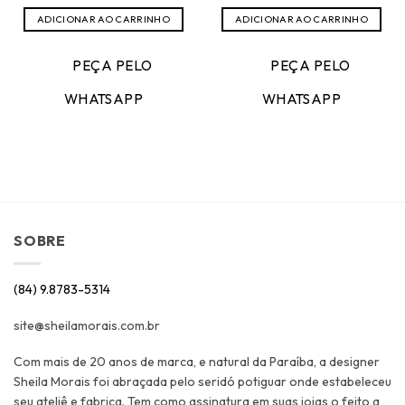
preço
preço
original
atual
ADICIONAR AO CARRINHO
ADICIONAR AO CARRINHO
era:
é:
R$639,00.
R$319,50.
PEÇA PELO
PEÇA PELO
WHATSAPP
WHATSAPP
SOBRE
(84) 9.8783-5314
site@sheilamorais.com.br
Com mais de 20 anos de marca, e natural da Paraíba, a designer
Sheila Morais foi abraçada pelo seridó potiguar onde estabeleceu
seu ateliê e fabrica. Tem como assinatura em suas joias o feito a