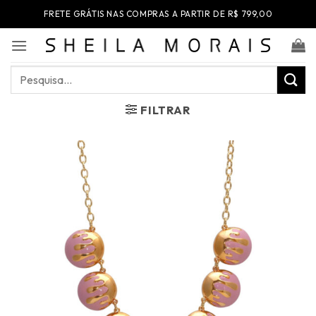
Skip
FRETE GRÁTIS NAS COMPRAS A PARTIR DE R$ 799,00
to
content
Pesquisar
por:
FILTRAR