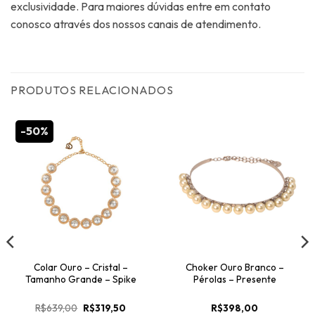
exclusividade. Para maiores dúvidas entre em contato
conosco através dos nossos canais de atendimento.
PRODUTOS RELACIONADOS
-50%
Colar Ouro – Cristal –
Choker Ouro Branco –
Tamanho Grande – Spike
Pérolas – Presente
O
O
R$
639,00
R$
319,50
R$
398,00