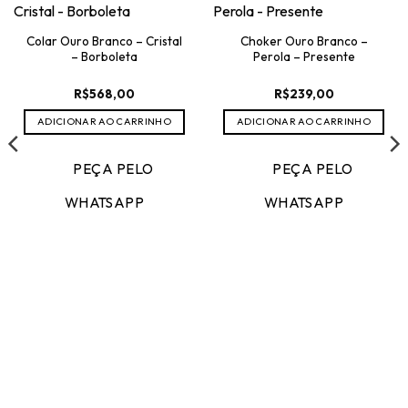
Colar Ouro Branco – Cristal
Choker Ouro Branco –
– Borboleta
Perola – Presente
R$
568,00
R$
239,00
ADICIONAR AO CARRINHO
ADICIONAR AO CARRINHO
50.
PEÇA PELO
PEÇA PELO
WHATSAPP
WHATSAPP