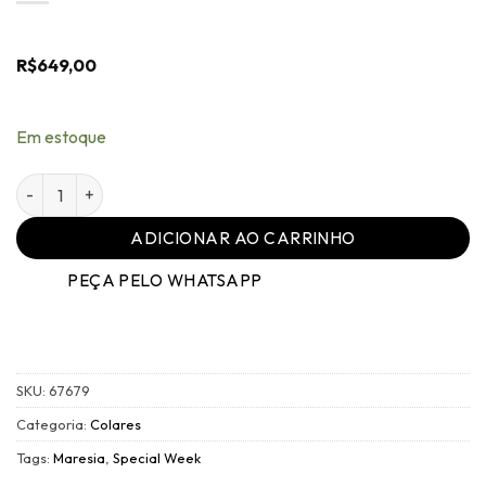
R$
649,00
Em estoque
Colar Ouro Vintage - Cristais Black - Tamanho Grande - Mar
ADICIONAR AO CARRINHO
PEÇA PELO WHATSAPP
SKU:
67679
Categoria:
Colares
Tags:
Maresia
,
Special Week