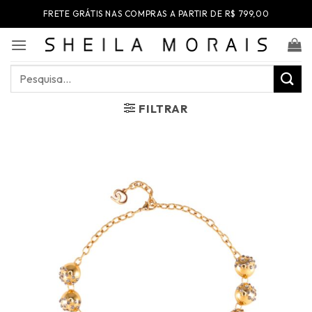
Skip
FRETE GRÁTIS NAS COMPRAS A PARTIR DE R$ 799,00
to
content
Pesquisar
por:
FILTRAR