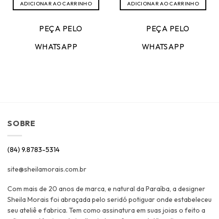
original
atual
original
atual
ADICIONAR AO CARRINHO
ADICIONAR AO CARRINHO
era:
é:
era:
é:
R$489,00.
R$195,50.
R$439,00.
R$219,5
PEÇA PELO
PEÇA PELO
WHATSAPP
WHATSAPP
SOBRE
(84) 9.8783-5314
site@sheilamorais.com.br
Com mais de 20 anos de marca, e natural da Paraíba, a designer
Sheila Morais foi abraçada pelo seridó potiguar onde estabeleceu
seu ateliê e fabrica. Tem como assinatura em suas joias o feito a