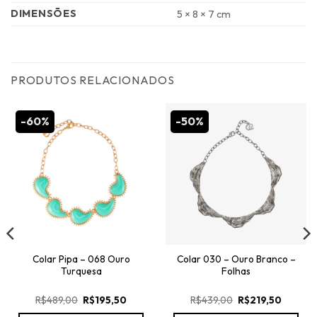
DIMENSÕES
5 × 8 × 7 cm
PRODUTOS RELACIONADOS
-60%
-50%
Colar Pipa – 068 Ouro
Colar 030 – Ouro Branco –
Turquesa
Folhas
O
O
O
O
R$
489,00
R$
195,50
R$
439,00
R$
219,50
preço
preço
preço
preço