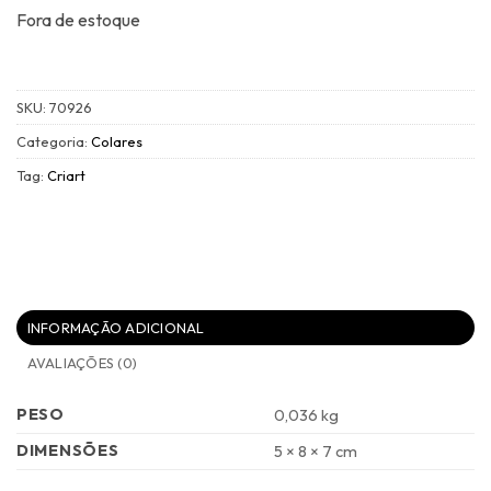
R$498,00.
R$249,00.
Fora de estoque
SKU:
70926
Categoria:
Colares
Tag:
Criart
INFORMAÇÃO ADICIONAL
AVALIAÇÕES (0)
PESO
0,036 kg
DIMENSÕES
5 × 8 × 7 cm