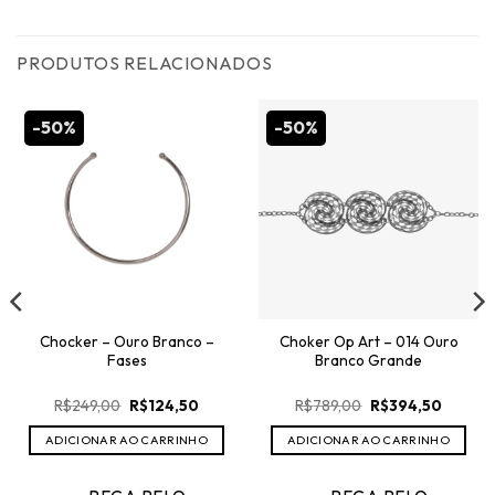
PRODUTOS RELACIONADOS
-50%
-50%
Chocker – Ouro Branco –
Choker Op Art – 014 Ouro
Fases
Branco Grande
O
O
O
O
R$
249,00
R$
124,50
R$
789,00
R$
394,50
preço
preço
preço
preço
original
atual
original
atual
ADICIONAR AO CARRINHO
ADICIONAR AO CARRINHO
era:
é:
era:
é:
R$249,00.
R$124,50.
R$789,00.
R$394,5