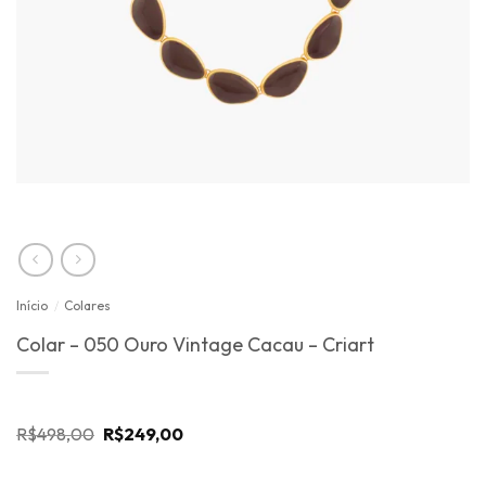
Início
/
Colares
Colar – 050 Ouro Vintage Cacau – Criart
O
O
R$
498,00
R$
249,00
preço
preço
original
atual
era:
é: