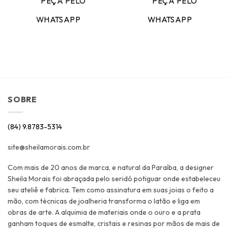
PEÇA PELO
PEÇA PELO
WHATSAPP
WHATSAPP
SOBRE
(84) 9.8783-5314
site@sheilamorais.com.br
Com mais de 20 anos de marca, e natural da Paraíba, a designer
Sheila Morais foi abraçada pelo seridó potiguar onde estabeleceu
seu ateliê e fabrica. Tem como assinatura em suas joias o feito a
mão, com técnicas de joalheria transforma o latão e liga em
obras de arte. A alquimia de materiais onde o ouro e a prata
ganham toques de esmalte, cristais e resinas por mãos de mais de