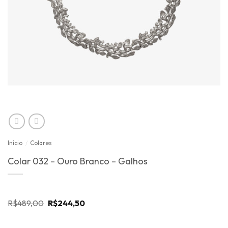
Início
/
Colares
Colar 032 – Ouro Branco – Galhos
O
O
R$
489,00
R$
244,50
preço
preço
original
atual
era:
é: