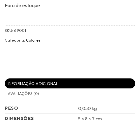
R$489,00.
R$244,50.
Fora de estoque
SKU:
69001
Categoria:
Colares
INFORMAÇÃO ADICIONAL
AVALIAÇÕES (0)
PESO
0,050 kg
DIMENSÕES
5 × 8 × 7 cm