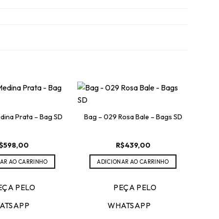
dina Prata – Bag SD
Bag – 029 Rosa Bale – Bags SD
$
598,00
R$
439,00
AR AO CARRINHO
ADICIONAR AO CARRINHO
EÇA PELO
PEÇA PELO
Tr
ATSAPP
WHATSAPP