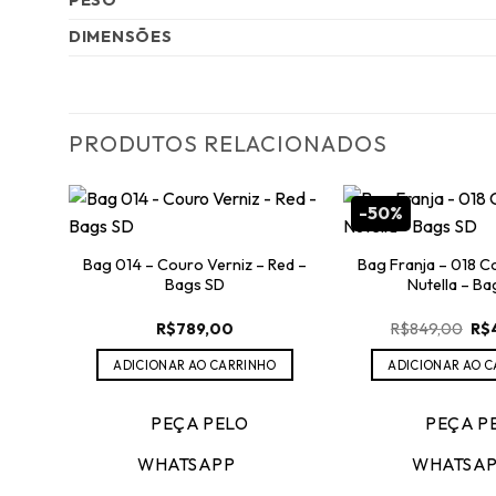
DIMENSÕES
PRODUTOS RELACIONADOS
-50%
Bag 014 – Couro Verniz – Red –
Bag Franja – 018 Co
Bags SD
Nutella – Ba
O
R$
789,00
R$
849,00
R$
pre
ori
ADICIONAR AO CARRINHO
ADICIONAR AO 
era
R$8
PEÇA PELO
PEÇA P
WHATSAPP
WHATSA