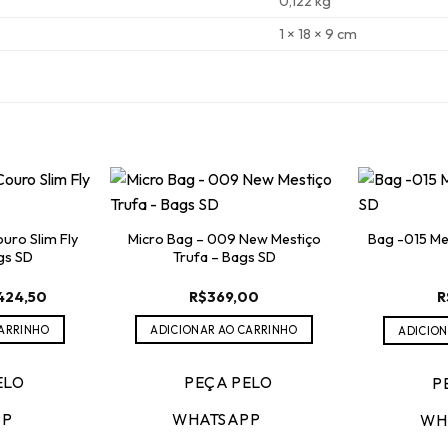
0,122 kg
1 × 18 × 9 cm
uro Slim Fly
Micro Bag – 009 New Mestiço
Bag -015 Me
gs SD
Trufa – Bags SD
O
424,50
R$
369,00
R
ço
preço
ginal
atual
CARRINHO
ADICIONAR AO CARRINHO
ADICION
:
é:
49,00.
R$424,50.
ELO
PEÇA PELO
P
PP
WHATSAPP
WH