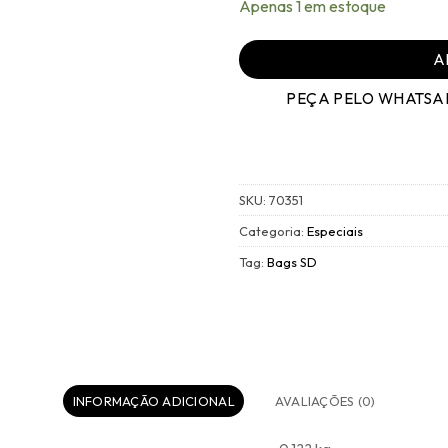
Apenas 1 em estoque
A
PEÇA PELO WHATSA
SKU:
70351
Categoria:
Especiais
Tag:
Bags SD
INFORMAÇÃO ADICIONAL
AVALIAÇÕES (0)