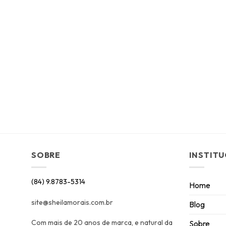
SOBRE
INSTIT
(84) 9.8783-5314
Home
site@sheilamorais.com.br
Blog
Com mais de 20 anos de marca, e natural da
Sobre