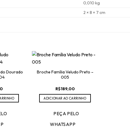
0,010 kg
2 × 8 × 7 cm
ludo Dourado
Broche Família Veludo Preto –
004
005
00
R$
189,00
CARRINHO
ADICIONAR AO CARRINHO
ELO
PEÇA PELO
PP
WHATSAPP