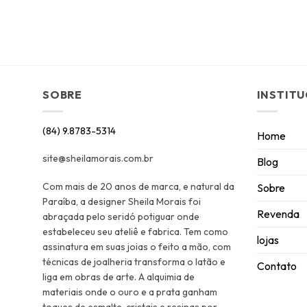
SOBRE
INSTIT
(84) 9.8783-5314
Home
site@sheilamorais.com.br
Blog
Com mais de 20 anos de marca, e natural da
Sobre
Paraíba, a designer Sheila Morais foi
Revenda
abraçada pelo seridó potiguar onde
estabeleceu seu ateliê e fabrica. Tem como
lojas
assinatura em suas joias o feito a mão, com
técnicas de joalheria transforma o latão e
Contato
liga em obras de arte. A alquimia de
materiais onde o ouro e a prata ganham
toques de esmalte, cristais e resinas por