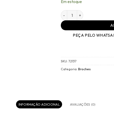
Em estoque
Broche Família Veludo Vinho
A
PEÇA PELO WHATSA
SKU:
72137
Categoria:
Broches
INFORMAÇÃO ADICIONAL
AVALIAÇÕES (0)