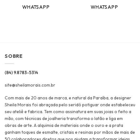
WHATSAPP
WHATSAPP
SOBRE
(84) 9.8783-5314
site@sheilamorais.com.br
Com mais de 20 anos de marca, e natural da Paraíba, a designer
Sheila Morais foi abraçada pelo seridó potiguar onde estabeleceu
seu ateliê e fabrica. Tem como assinatura em suas joias o feito a
mão, com técnicas de joalheria transforma o latão e liga em
obras de arte. A alquimia de materiais onde o ouro e a prata
ganham toques de esmalte, cristais e resinas por mãos de mais de
50 colaboradores diretos que nos ajudam a transformar ideias