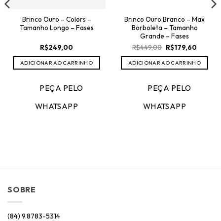
Brinco Ouro – Colors –
Brinco Ouro Branco – Max
Tamanho Longo – Fases
Borboleta – Tamanho
Grande – Fases
O
O
R$
249,00
R$
449,00
R$
179,60
preço
preço
original
atual
ADICIONAR AO CARRINHO
ADICIONAR AO CARRINHO
era:
é:
R$449,00.
R$179,6
PEÇA PELO
PEÇA PELO
WHATSAPP
WHATSAPP
SOBRE
(84) 9.8783-5314