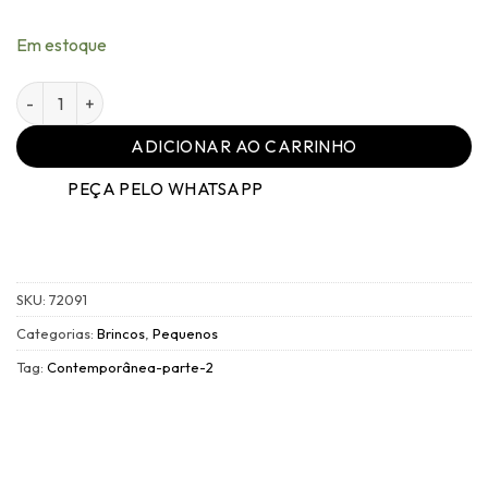
Em estoque
Brinco Família Contemporânea Dourado Perola P - 017 qua
ADICIONAR AO CARRINHO
PEÇA PELO WHATSAPP
SKU:
72091
Categorias:
Brincos
,
Pequenos
Tag:
Contemporânea-parte-2