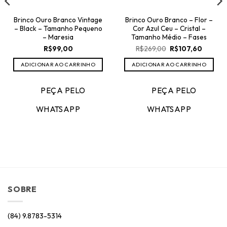
Brinco Ouro Branco Vintage
Brinco Ouro Branco – Flor –
– Black – Tamanho Pequeno
Cor Azul Ceu – Cristal –
– Maresia
Tamanho Médio – Fases
O
O
R$
99,00
R$
269,00
R$
107,60
preço
preço
original
atual
ADICIONAR AO CARRINHO
ADICIONAR AO CARRINHO
era:
é:
R$269,00.
R$107,6
PEÇA PELO
PEÇA PELO
WHATSAPP
WHATSAPP
SOBRE
(84) 9.8783-5314