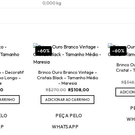
0,000 kg
-60%
-60%
Brinco O
Cristal –
 – Decoratif
Brinco Ouro Branco Vintage –
ho Longo –
Cristais Black – Tamanho Médio
R$
348
e
– Maresia
O
O
00
R$
270,00
R$
108,00
ADICION
preço
preço
original
atual
CARRINHO
ADICIONAR AO CARRINHO
era:
é:
R$270,00.
R$108,00.
P
ELO
PEÇA PELO
WH
PP
WHATSAPP