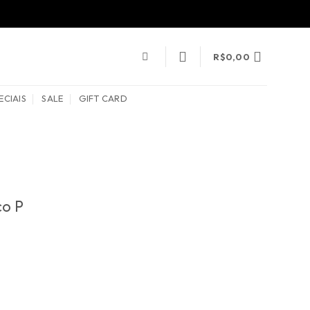
R$
0,00
ECIAIS
SALE
GIFT CARD
co P