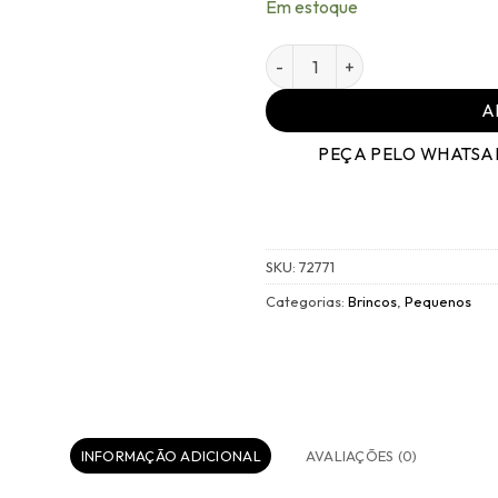
Em estoque
Brinco Dourada Branco P qu
A
PEÇA PELO WHATSA
SKU:
72771
Categorias:
Brincos
,
Pequenos
INFORMAÇÃO ADICIONAL
AVALIAÇÕES (0)