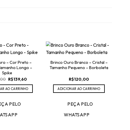
uro – Cor Preto –
Brinco Ouro Branco – Cristal –
 Tamanho Longo –
Tamanho Pequeno – Borboleta
Spike
O
O
,00
R$
139,60
R$
120,00
preço
preço
original
atual
AR AO CARRINHO
ADICIONAR AO CARRINHO
era:
é:
R$348,00.
R$139,60.
EÇA PELO
PEÇA PELO
Brin
ATSAPP
WHATSAPP
Tam