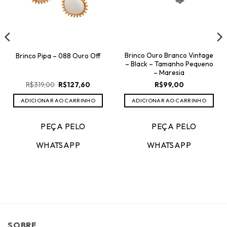
60.
Brinco Ouro Branco Vintage
Brinco Pipa – 088 Ouro Off
– Black – Tamanho Pequeno
– Maresia
O
O
R$
99,00
R$
319,00
R$
127,60
preço
preço
original
atual
ADICIONAR AO CARRINHO
ADICIONAR AO CARRINHO
era:
é:
R$319,00.
R$127,60.
PEÇA PELO
PEÇA PELO
WHATSAPP
WHATSAPP
SOBRE