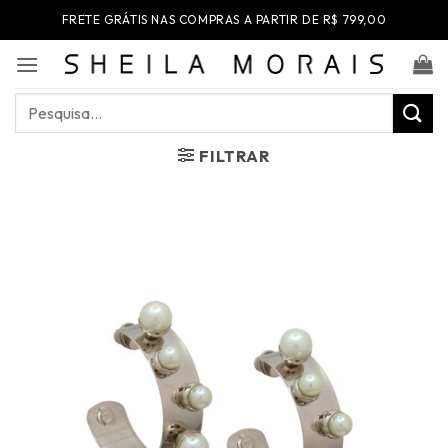
Skip
FRETE GRÁTIS NAS COMPRAS A PARTIR DE R$ 799,00
to
content
Pesquisar
por:
FILTRAR