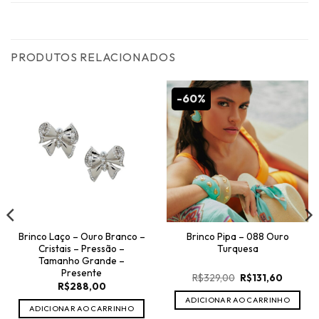
PRODUTOS RELACIONADOS
-60%
Brinco Laço – Ouro Branco –
Brinco Pipa – 088 Ouro
Cristais – Pressão –
Turquesa
Tamanho Grande –
Presente
O
O
R$
329,00
R$
131,60
R$
288,00
preço
preço
original
atual
ADICIONAR AO CARRINHO
era:
é:
ADICIONAR AO CARRINHO
R$329,00.
R$131,60