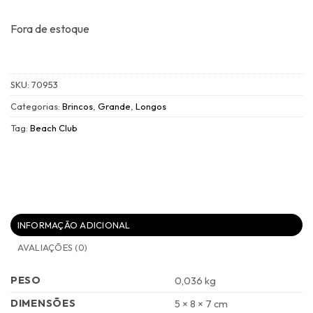
original
atual
era:
é:
R$489,00.
R$244,50.
Fora de estoque
SKU:
70953
Categorias:
Brincos
,
Grande
,
Longos
Tag:
Beach Club
INFORMAÇÃO ADICIONAL
AVALIAÇÕES (0)
PESO
0,036 kg
DIMENSÕES
5 × 8 × 7 cm