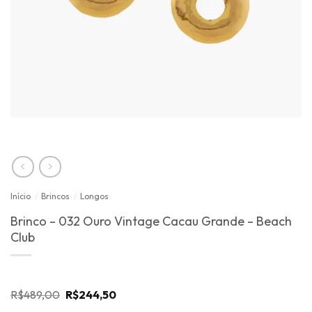
Início
/
Brincos
/
Longos
Brinco – 032 Ouro Vintage Cacau Grande – Beach
Club
O
O
R$
489,00
R$
244,50
preço
preço