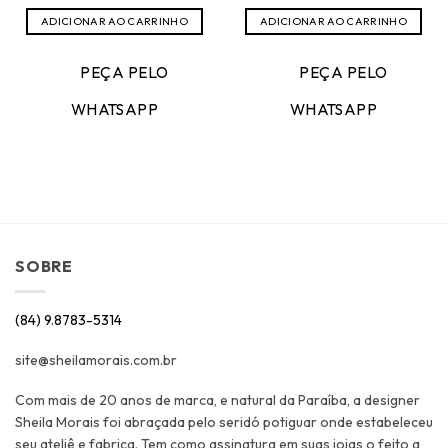
preço
preço
original
atual
ADICIONAR AO CARRINHO
ADICIONAR AO CARRINHO
era:
é:
R$298,00.
R$119,20.
PEÇA PELO
PEÇA PELO
WHATSAPP
WHATSAPP
SOBRE
(84) 9.8783-5314
site@sheilamorais.com.br
Com mais de 20 anos de marca, e natural da Paraíba, a designer
Sheila Morais foi abraçada pelo seridó potiguar onde estabeleceu
seu ateliê e fabrica. Tem como assinatura em suas joias o feito a