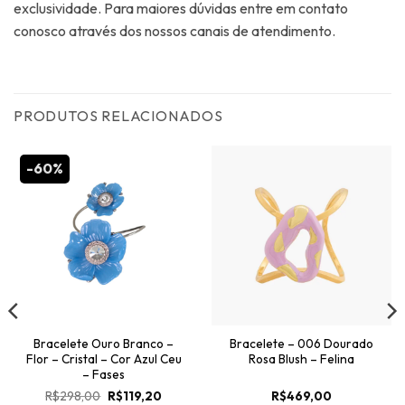
exclusividade. Para maiores dúvidas entre em contato
conosco através dos nossos canais de atendimento.
PRODUTOS RELACIONADOS
-60%
Bracelete Ouro Branco –
Bracelete – 006 Dourado
Flor – Cristal – Cor Azul Ceu
Rosa Blush – Felina
– Fases
O
O
R$
298,00
R$
119,20
R$
469,00