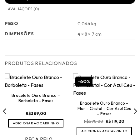
AVALIAÇÕES (0)
PESO
0,044 kg
DIMENSÕES
4 × 8 × 7 cm
PRODUTOS RELACIONADOS
-60%
Bracelete Ouro Branco –
Borboleta – Fases
Bracelete Ouro Branco –
Flor – Cristal – Cor Azul Ceu
R$
389,00
– Fases
O
O
R$
298,00
R$
119,20
ADICIONAR AO CARRINHO
preço
preço
original
atual
70.
ADICIONAR AO CARRINHO
era:
é:
R$298,00.
R$119,20
PEÇA PELO