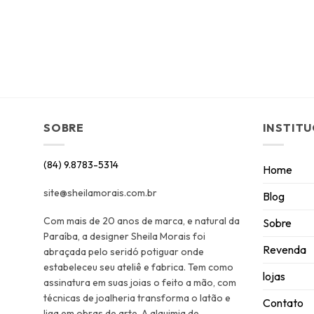
SOBRE
INSTIT
(84) 9.8783-5314
Home
site@sheilamorais.com.br
Blog
Com mais de 20 anos de marca, e natural da
Sobre
Paraíba, a designer Sheila Morais foi
Revenda
abraçada pelo seridó potiguar onde
estabeleceu seu ateliê e fabrica. Tem como
lojas
assinatura em suas joias o feito a mão, com
técnicas de joalheria transforma o latão e
Contato
liga em obras de arte. A alquimia de