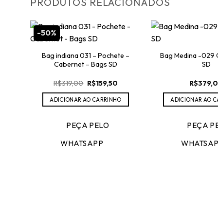
PRODUTOS RELACIONADOS
-50%
Bag indiana 031 – Pochete –
Bag Medina -029 
Cabernet – Bags SD
SD
O
O
R$
319,00
R$
159,50
R$
379,
preço
preço
original
atual
ADICIONAR AO CARRINHO
ADICIONAR AO 
era:
é:
R$319,00.
R$159,50.
PEÇA PELO
PEÇA P
WHATSAPP
WHATSA