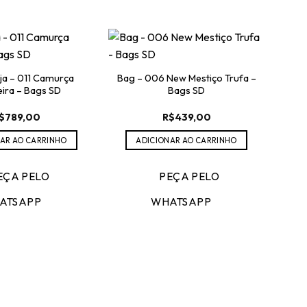
ja – 011 Camurça
Bag – 006 New Mestiço Trufa –
ira – Bags SD
Bags SD
$
789,00
R$
439,00
AR AO CARRINHO
ADICIONAR AO CARRINHO
EÇA PELO
PEÇA PELO
Ma
ATSAPP
WHATSAPP