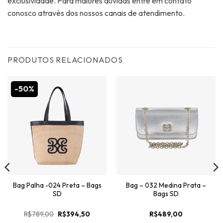
exclusividade. Para maiores dúvidas entre em contato
conosco através dos nossos canais de atendimento.
PRODUTOS RELACIONADOS
-50%
Bag Palha -024 Preta – Bags
Bag – 032 Medina Prata –
SD
Bags SD
O
O
R$
789,00
R$
394,50
R$
489,00
preço
preço