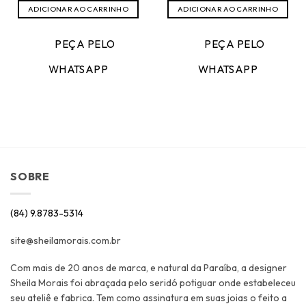
original
atual
ADICIONAR AO CARRINHO
ADICIONAR AO CARRINHO
era:
é:
R$789,00.
R$394,50.
PEÇA PELO
PEÇA PELO
WHATSAPP
WHATSAPP
SOBRE
(84) 9.8783-5314
site@sheilamorais.com.br
Com mais de 20 anos de marca, e natural da Paraíba, a designer
Sheila Morais foi abraçada pelo seridó potiguar onde estabeleceu
seu ateliê e fabrica. Tem como assinatura em suas joias o feito a