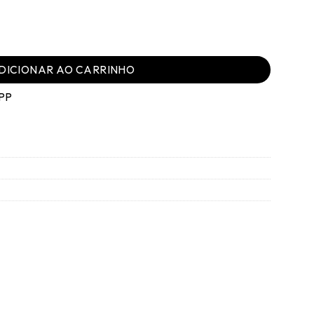
co quantidade
DICIONAR AO CARRINHO
PP