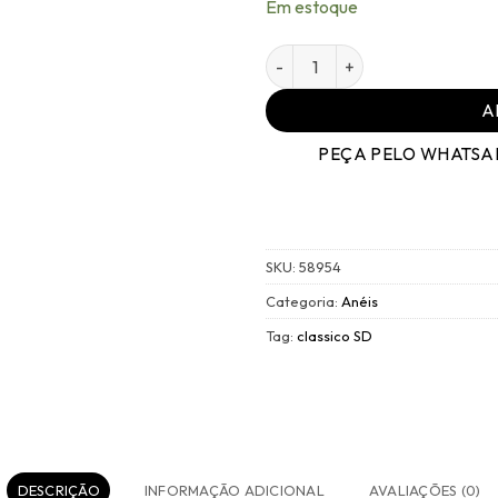
Em estoque
Anel Review - 039 Ouro Bran
A
PEÇA PELO WHATSA
SKU:
58954
Categoria:
Anéis
Tag:
classico SD
DESCRIÇÃO
INFORMAÇÃO ADICIONAL
AVALIAÇÕES (0)