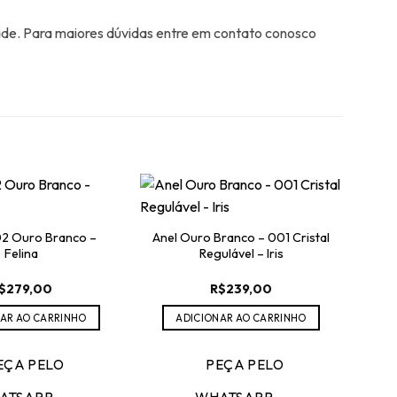
ade. Para maiores dúvidas entre em contato conosco
02 Ouro Branco –
Anel Ouro Branco – 001 Cristal
Felina
Regulável – Iris
$
279,00
R$
239,00
AR AO CARRINHO
ADICIONAR AO CARRINHO
EÇA PELO
PEÇA PELO
Ane