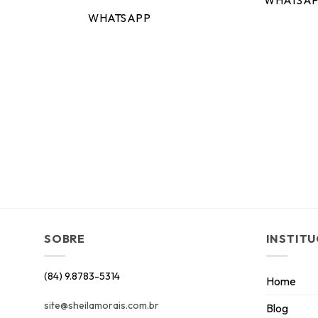
WHATSA
WHATSAPP
SOBRE
INSTIT
(84) 9.8783-5314
Home
site@sheilamorais.com.br
Blog