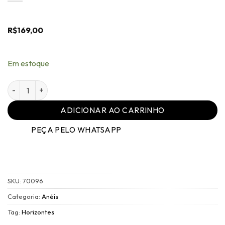
R$
169,00
Em estoque
Anel Regulável - 004 Ouro Vintage Turquesa Médio - Horizo
ADICIONAR AO CARRINHO
PEÇA PELO WHATSAPP
SKU:
70096
Categoria:
Anéis
Tag:
Horizontes