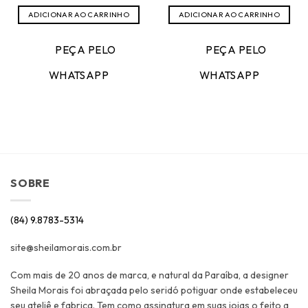
ADICIONAR AO CARRINHO
ADICIONAR AO CARRINHO
PEÇA PELO
PEÇA PELO
WHATSAPP
WHATSAPP
SOBRE
(84) 9.8783-5314
site@sheilamorais.com.br
Com mais de 20 anos de marca, e natural da Paraíba, a designer
Sheila Morais foi abraçada pelo seridó potiguar onde estabeleceu
seu ateliê e fabrica. Tem como assinatura em suas joias o feito a