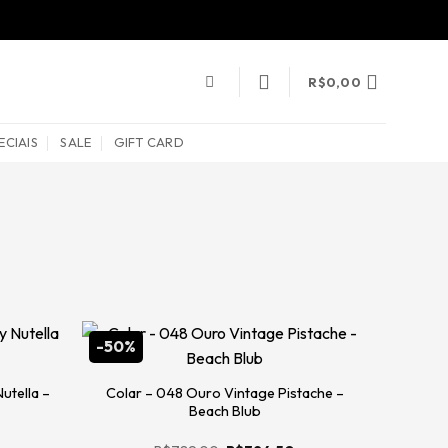
R$
0,00
ECIAIS
SALE
GIFT CARD
-50%
-60%
utella –
Colar – 048 Ouro Vintage Pistache –
Beach Blub