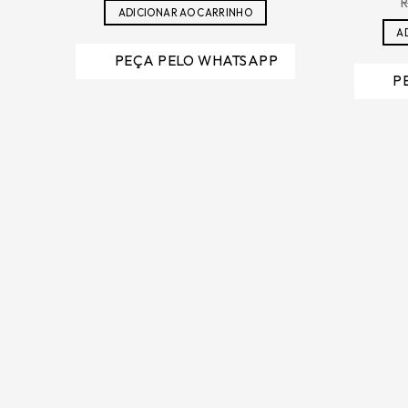
original
atual
ADICIONAR AO CARRINHO
era:
é:
R$389,00.
R$116,70.
A
PEÇA PELO WHATSAPP
P