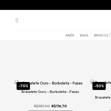
Skip
to
content
ANÉIS
BAGS
BRINCOS
-70%
-50%
Bracelete Ouro – Borboleta – Fases
Bracelete
O
O
R$
389,00
R$
116,70
preço
preço